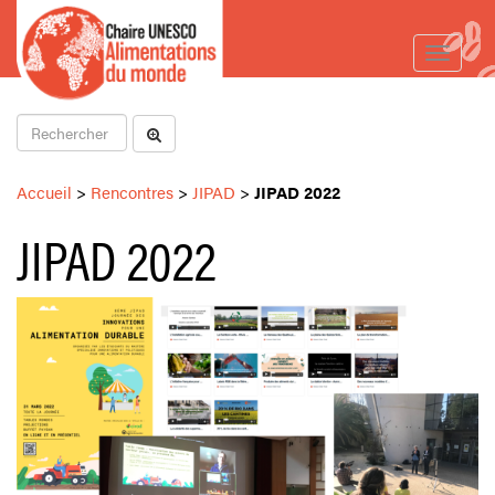
Toggle
navigat
Accueil
>
Rencontres
>
JIPAD
>
JIPAD 2022
JIPAD 2022