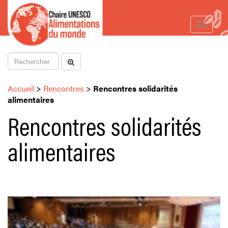
Toggle
navigat
Accueil
>
Rencontres
>
Rencontres solidarités
alimentaires
Rencontres solidarités
alimentaires