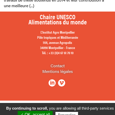
une meilleure (...)
Chaire UNESCO
Alimentations du monde
L’Institut Agro Montpellier
Pôle tropiques et Méditerranée
1101, avenue Agropolis
34090 Montpellier - France
Tél. : +33 (0)4 67 61 70 10
Contact
Mentions légales
By continuing to scroll,
you are allowing all third-party services
✓ OK, accept all
Privacy policy
Personalize