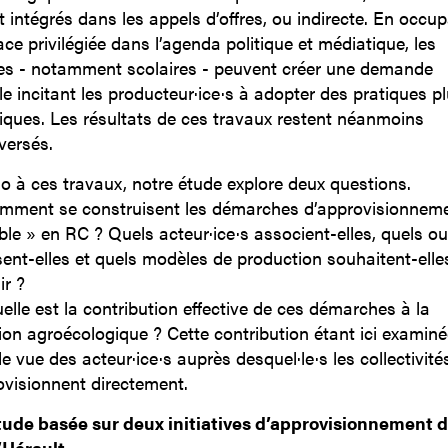
t intégrés dans les appels d’offres, ou indirecte. En occu
ce privilégiée dans l’agenda politique et médiatique, les
es - notamment scolaires - peuvent créer une demande
le incitant les producteur·ice·s à adopter des pratiques p
iques. Les résultats de ces travaux restent néanmoins
versés.
o à ces travaux, notre étude explore deux questions.
mment se construisent les démarches d’approvisionnem
ble » en RC ? Quels acteur·ice·s associent-elles, quels out
sent-elles et quels modèles de production souhaitent-elle
ir ?
elle est la contribution effective de ces démarches à la
tion agroécologique ? Cette contribution étant ici examin
e vue des acteur·ice·s auprès desquel·le·s les collectivité
ovisionnent directement.
ude basée sur deux initiatives d’approvisionnement 
’Hérault