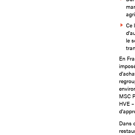
mar
agri
Ce 
d’a
le 
tra
En Fran
imposé 
d’acha
regrou
enviro
MSC Pê
HVE – 
d’appr
Dans ce
restau