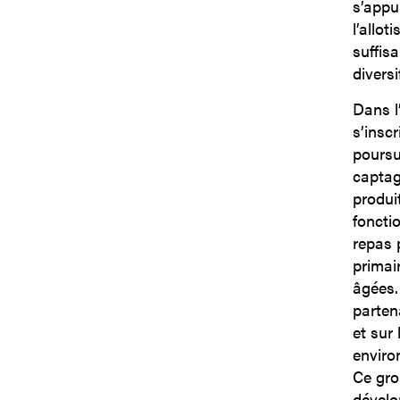
s’appui
l’allo
suffis
diversi
Dans l
s’insc
poursu
captag
produi
foncti
repas 
primair
âgées.
parten
et sur
environ
Ce gro
dévelo