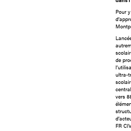
Pour y
d’appr
Montpe
Lancée 
autreme
scolai
de prod
l’utili
ultra-
scolai
central
vers 8
élémen
structu
d’acte
FR CIV