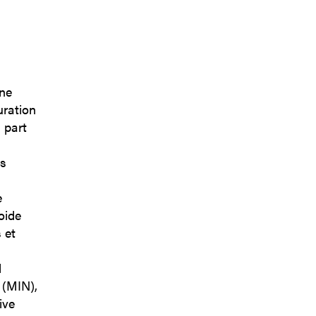
ine
uration
 part
ts
e
oide
 et
,
l
 (MIN),
ive