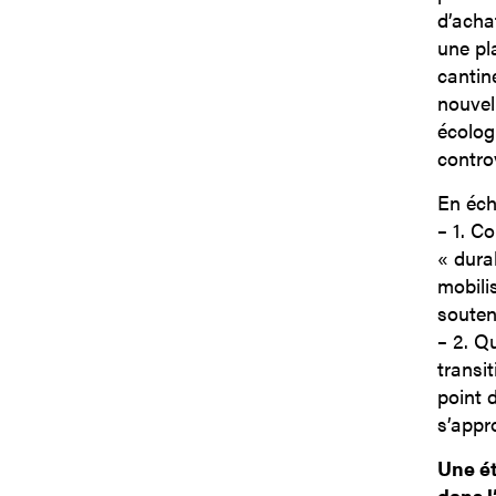
d’acha
une pla
cantin
nouvel
écolog
contro
En éch
–
1. Co
« dura
mobili
souten
–
2. Qu
transi
point d
s’appr
Une ét
dans l