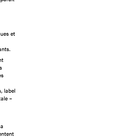
ques et
ants.
nt
s
es
, label
ale –
la
entent