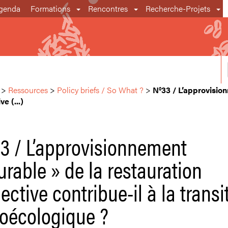
genda
Formations
Rencontres
Recherche-Projets
>
Ressources
>
Policy briefs / So What ?
>
N°33 / L’approvisio
ve (...)
3 / L’approvisionnement
urable » de la restauration
lective contribue-il à la transi
oécologique ?