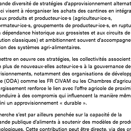
ande diversité de stratégies d’approvisionnement alternati
-ci visent à réorganiser les achats des cantines en intégr
ux produits et producteur·ice·s (agriculteur·ice·s,
ormateur·ice·s, groupements de producteur·ice·s, en ruptu
a dépendance historique aux grossistes et aux circuits de
bution classiques) et ambitionnent souvent d’accompagner
tion des systèmes agri-alimentaires.
ettre en oeuvre ces stratégies, les collectivités associent
n plus de nouveaux·elles acteur·ice·s à la gouvernance de
isionnements, notamment des organisations de dévelo
le (ODA) comme les FR CIVAM ou les Chambres d’agricul
rgissement renforce le lien avec l’offre agricole de proximi
onduire à des compromis qui influencent la manière mêm
fini un approvisionnement « durable ».
herche s’est par ailleurs penchée sur la capacité de la
de publique d’aliments à soutenir des modèles de prod
ologiques. Cette contribution peut être directe, via des cr