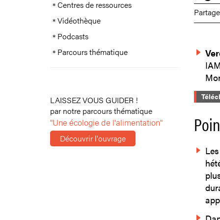
Centres de ressources
Partage
Vidéothèque
Podcasts
Parcours thématique
Ver
IA
Mon
Téléc
LAISSEZ VOUS GUIDER !
par notre parcours thématique
Poin
"Une écologie de l'alimentation"
Découvrir l'ouvrage
Les 
hét
plus
dura
app
Dans