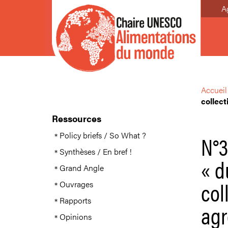
A
Accueil
collecti
Ressources
Policy briefs / So What ?
N°3
Synthèses / En bref !
« d
Grand Angle
col
Ouvrages
Rapports
agr
Opinions