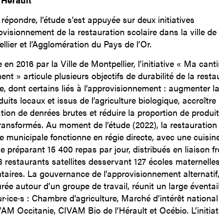
 répondre, l’étude s’est appuyée sur deux initiatives
ovisionnement de la restauration scolaire dans la ville de
llier et l’Agglomération du Pays de l’Or.
en 2016 par la Ville de Montpellier, l’initiative « Ma cant
nt » articule plusieurs objectifs de durabilité de la resta
re, dont certains liés à l’approvisionnement : augmenter la
uits locaux et issus de l’agriculture biologique, accroître
sation de denrées brutes et réduire la proportion de produi
transformés. Au moment de l’étude (2022), la restauration
re municipale fonctionne en régie directe, avec une cuisin
e préparant 15 400 repas par jour, distribués en liaison fr
8 restaurants satellites desservant 127 écoles maternelles
taires. La gouvernance de l’approvisionnement alternatif
rée autour d’un groupe de travail, réunit un large éventai
ur·ice·s : Chambre d’agriculture, Marché d’intérêt national
AM Occitanie, CIVAM Bio de l’Hérault et Océbio. L’initiat