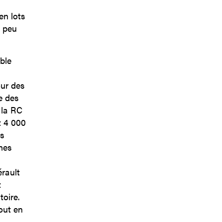
en lots
s peu
ble
our des
e des
 la RC
t 4 000
es
nnes
n
rault
t
toire.
out en