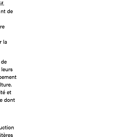
f.
ant de
re
 la
 de
 leurs
ppement
ture.
té et
e dont
uction
itères