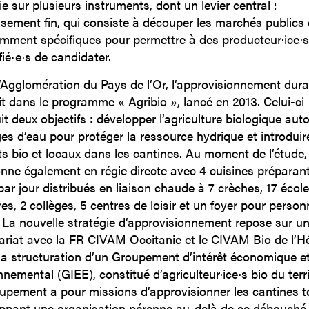
e sur plusieurs instruments, dont un levier central :
tissement fin, qui consiste à découper les marchés publics 
amment spécifiques pour permettre à des producteur·ice·
fié·e·s de candidater.
’Agglomération du Pays de l’Or, l’approvisionnement dura
rit dans le programme « Agribio », lancé en 2013. Celui-ci
it deux objectifs : développer l’agriculture biologique aut
es d’eau pour protéger la ressource hydrique et introduir
ts bio et locaux dans les cantines. Au moment de l’étude,
onne également en régie directe avec 4 cuisines préparan
par jour distribués en liaison chaude à 7 crèches, 17 écol
es, 2 collèges, 5 centres de loisir et un foyer pour perso
 La nouvelle stratégie d’approvisionnement repose sur u
ariat avec la FR CIVAM Occitanie et le CIVAM Bio de l’Hé
 la structuration d’un Groupement d’intérêt économique e
nemental (GIEE), constitué d’agriculteur·ice·s bio du terri
upement a pour missions d’approvisionner les cantines t
ppant une organisation pérenne au-delà de ce débouché.