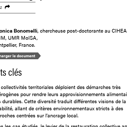
z
onica Bonomelli
, chercheuse post-doctorante au CIHE
MM, UMR MoISA,
tpellier, France.
harger le document
ts clés
collectivités territoriales déploient des démarches très
érogènes pour rendre leurs approvisionnements alimentai
 durables. Cette diversité traduit différentes visions de la
bilité, allant de critères environnementaux stricts à des
roches centrées sur l’ancrage local.
 les cas étudiés, le levier de la restauration collective a