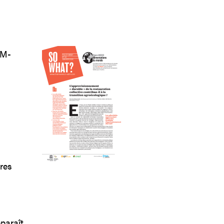
AM-
res
pparaît