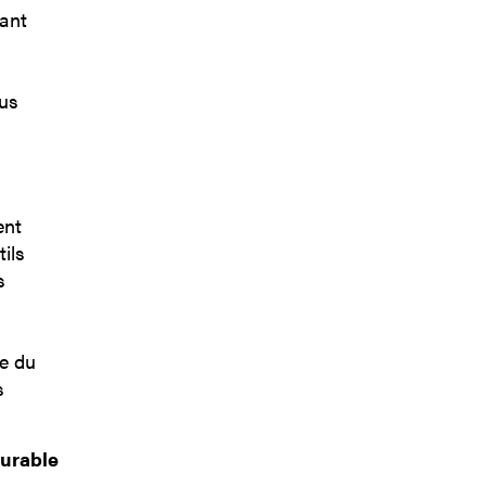
pant
lus
ent
ils
s
ée du
s
durable