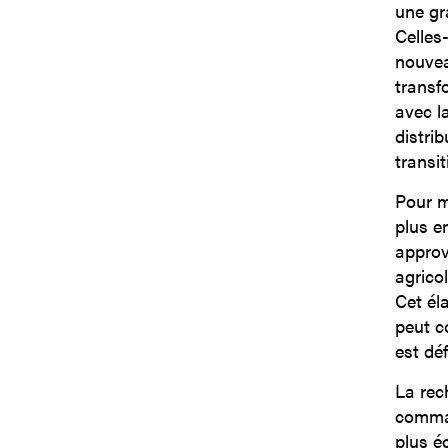
une gr
Celles
nouvea
transf
avec l
distri
transi
Pour m
plus e
approv
agrico
Cet éla
peut c
est dé
La rec
comman
plus éc