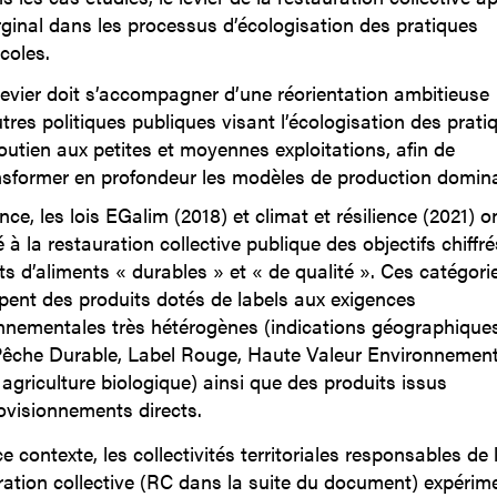
ginal dans les processus d’écologisation des pratiques
coles.
levier doit s’accompagner d’une réorientation ambitieuse
utres politiques publiques visant l’écologisation des prati
soutien aux petites et moyennes exploitations, afin de
nsformer en profondeur les modèles de production domin
ce, les lois EGalim (2018) et climat et résilience (2021) o
à la restauration collective publique des objectifs chiffré
ts d’aliments « durables » et « de qualité ». Ces catégori
pent des produits dotés de labels aux exigences
nnementales très hétérogènes (indications géographiques
che Durable, Label Rouge, Haute Valeur Environnement
agriculture biologique) ainsi que des produits issus
ovisionnements directs.
 contexte, les collectivités territoriales responsables de 
ration collective (RC dans la suite du document) expérim