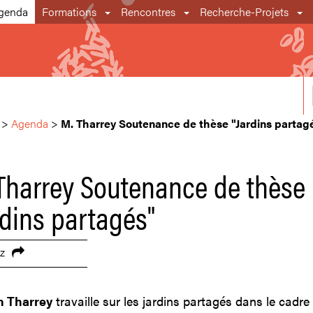
genda
Formations
Rencontres
Recherche-Projets
>
Agenda
>
M. Tharrey Soutenance de thèse "Jardins partag
Tharrey Soutenance de thèse
rdins partagés"
z
n Tharrey
travaille sur les jardins partagés dans le cadre