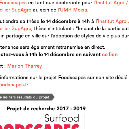
Foodscapes
en tant que doctorante pour
l’Institut Agro /
llier SupAgro
au sein de l’
UMR Moisa
.
outiendra sa thèse
le 14 décembre à 14h
à l’
Institut Agro 
llier SupAgro
, thèse s’intitulant : "Impact de la participa
in partagé en ville sur l’adoption de styles de vie plus dur
tenance sera également retransmise en direct.
tez-vous à 14h le 14 décembre en suivant
ce lien
t :
Marion Tharrey
’informations sur le projet Foodscapes sur son site dédié 
odscapes.fr
re les 1ers résultats du projet