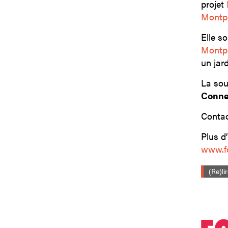
projet
Montpe
Elle s
Montpe
un jard
La sou
Connec
Contac
Plus d
www.fo
(Re)li