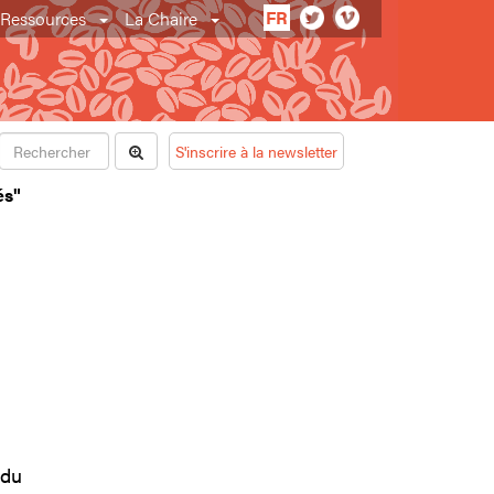
FR
Ressources
La Chaire
S'inscrire à la newsletter
és"
 du