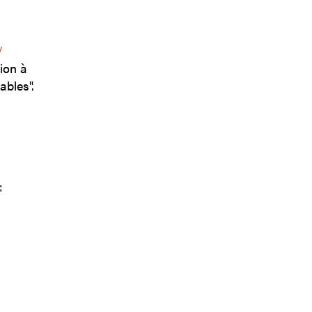
/
tion à
ables".
: