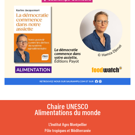
Chaire UNESCO
Alimentations du monde
L’Institut Agro Montpellier
Pôle tropiques et Méditerranée