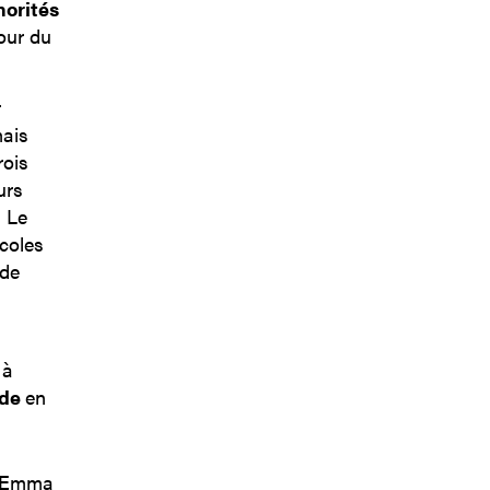
norités
tour du
r
mais
rois
urs
. Le
icoles
 de
 à
nde
en
, Emma