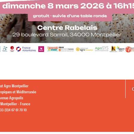
itut Agro Montpellier
ropiques et Méditerranée
avenue Agropolis
Montpellier - France
+33 (0)4 67 61 70 10