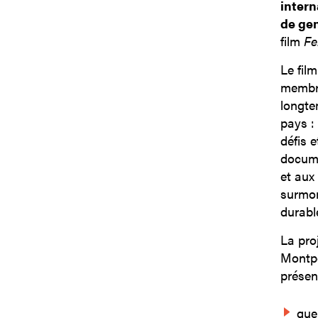
intern
de ge
film
Fe
Le film
membre
longtem
pays : 
défis e
docume
et aux 
surmon
durabl
La pro
Montpe
présen
que