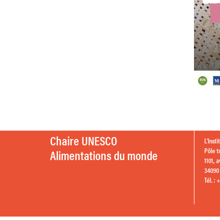
Chaire UNESCO
L’Inst
Pôle t
Alimentations du monde
1101, 
34090 
Tél. : 