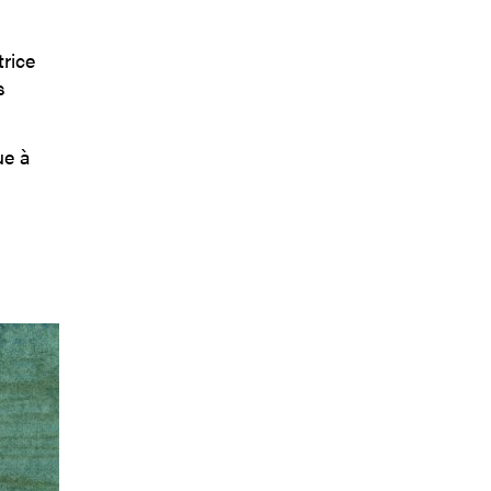
trice
s
ue à
s