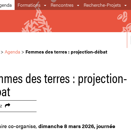
genda
Formations
Rencontres
Recherche-Projets
>
Agenda
>
Femmes des terres : projection-débat
mes des terres : projection-
at
z
ire co-organise,
dimanche 8 mars 2026, journée