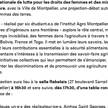
ationale de lutte pour les droits des femmes et des mi
nre
, avec la Ville de Montpellier, une projection-débat au
mmes des terres
.
 - réalisé par six étudiant.e.s de l’Institut Agro Montpellie
s d’Ingénieurs sans frontières - explore le rôle central, 
ps invisibilisé, des femmes dans l’agriculture à travers t
Bolivie, France et Togo. Il met en lumière leurs savoirs, le
t leurs contributions essentielles à la sécurité alimentaire
ntaire s’intéresse à la transmission des savoir-faire agr
initiatives collectives qui leur permettent de s’émanciper,
ter les discriminations et de promouvoir une agriculture
e.
jection aura lieu à la
salle Rabelais
(27 boulevard Sarrail
llier)
à 16h30
et sera suivie,
dès 17h30, d’une table-ro
ce de :
lques un·e·s des réalisateur·ice·s, Ainhoa Saint Georges