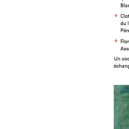
Bla
Clo
du 
Pér
Flo
Ass
Un coc
échang