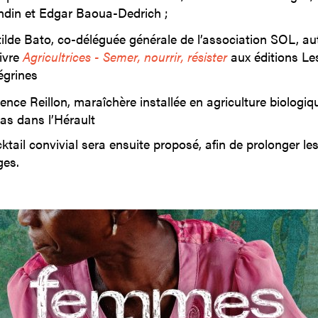
ndin et Edgar Baoua-Dedrich ;
tilde Bato, co-déléguée générale de l’association SOL, au
livre
Agricultrices - Semer, nourrir, résister
aux éditions Le
égrines
rence Reillon, maraîchère installée en agriculture biologiq
as dans l’Hérault
ktail convivial sera ensuite proposé, afin de prolonger le
es.