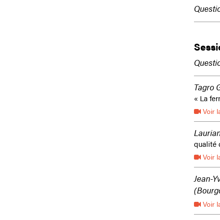
Questio
Sessi
Questio
Tagro G
« La fe
Voir l
Lauria
qualité 
Voir l
Jean-Yv
(Bourg
Voir l