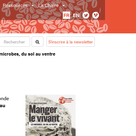
Ressources
La Chaire
FR
EN
S'inscrire à la newsletter
microbes, du sol au ventre
onde
 au