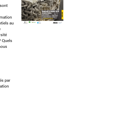
sont
rmation
tiels au
e
sité
? Quels
nous
sés par
ation