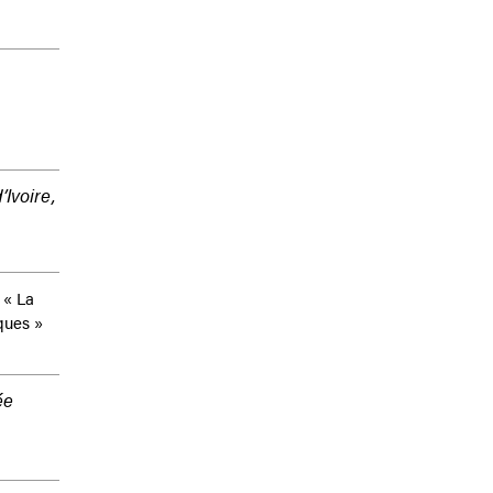
Ivoire,
« La
ques »
ée