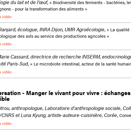
ogie du lait et de l’œuf,
« Biodiversité des ferments - bactéries, le
nons - pour la transformation des aliments »
a vidéo
Ranjard, écologue, INRA Dijon, UMR Agroécologie,
« La qualité
ologique des sols au service des productions agricoles »
a vidéo
arie Cassard, directrice de recherche INSERM, endocrinologi
ité Paris-Sud,
« Le microbiote intestinal, acteur de la santé humai
a vidéo
rsation - Manger le vivant pour vivre : échanges
sible
itrou, anthropologue, Laboratoire d’anthropologie sociale, Col
CNRS et Luna Kyung, artiste-auteure-cuisinière, Corée,
Conve
a vidéo