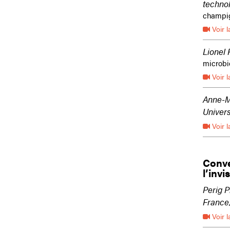
technol
champig
Voir l
Lionel 
microbi
Voir l
Anne-M
Univers
Voir l
Conve
l’invi
Perig P
France/
Voir l