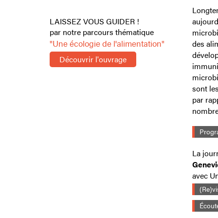
Longtem
LAISSEZ VOUS GUIDER !
aujourd
par notre parcours thématique
microbi
"Une écologie de l'alimentation"
des ali
dévelop
Découvrir l'ouvrage
immunit
microbi
sont le
par rap
nombre ?
Prog
La jour
Genev
avec Un
(Re)vi
Écout