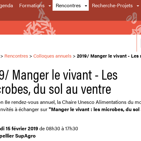
genda
Formations
Rencontres
Recherche-Projets
>
Rencontres
>
Colloques annuels
>
2019/ Manger le vivant - Les 
9/ Manger le vivant - Les
robes, du sol au ventre
n 8e rendez-vous annuel, la Chaire Unesco Alimentations du m
invités à échanger sur
"Manger le vivant : les microbes, du sol
"
i 15 février 2019
de 08h30 à 17h30
pellier SupAgro