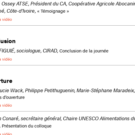
s Ossey ATSE, Président du CA, Coopérative Agricole Abocani
é, Côte-d’Ivoire,
« Témoignage »
a vidéo
usion
FIGUIÉ, sociologue, CIRAD,
Conclusion de la journée
a vidéo
ture
ucie Wack, Philippe Petithuguenin, Marie-Stéphane Maradeix,
s d’ouverture
a vidéo
 Conaré, secrétaire général, Chaire UNESCO Alimentations d
,
Présentation du colloque
a vidéo