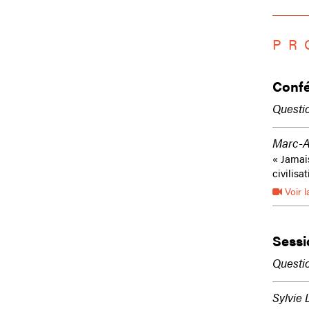
PR
Confé
Questio
Marc-An
« Jamais
civilisa
Voir l
Sessi
Questio
Sylvie 