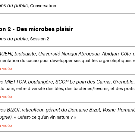
ns du public,
Conversation
on 2 - Des microbes plaisir
ns du public,
Session 2
UEHI, biologiste, Université Nangui Abrogoua, Abidjan, Côte-d’
rmentation du cacao pour développer ses qualités organoleptiques »
a vidéo
ne MIETTON, boulangère, SCOP Le pain des Cairns, Grenoble,
du pain, entre diversité des blés, des bactéries/levures, et des prati
a vidéo
es BIZOT, viticulteur, gérant du Domaine Bizot, Vosne-Roman
ogne),
« Qu’est-ce qu’un vin nature ? »
a vidéo