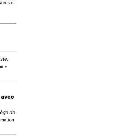
vures et
ste,
ne »
 avec
lège de
rsation