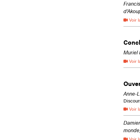
Franci
d’Akoup
Voir l
Concl
Muriel 
Voir l
Ouver
Anne-L
Discour
Voir l
Damien
monde
Voir l