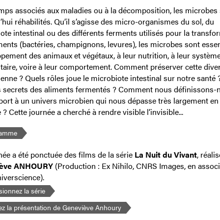
ps associés aux maladies ou à la décomposition, les microbes 
’hui réhabilités. Qu’il s’agisse des micro-organismes du sol, du
ote intestinal ou des différents ferments utilisés pour la transfo
ments (bactéries, champignons, levures), les microbes sont essen
pement des animaux et végétaux, à leur nutrition, à leur systèm
aire, voire à leur comportement. Comment préserver cette diver
enne ? Quels rôles joue le microbiote intestinal sur notre santé 
s secrets des aliments fermentés ? Comment nous définissons-
port à un univers microbien qui nous dépasse très largement en
 Cette journée a cherché à rendre visible l’invisible...
ramme
née a été ponctuée des films de la série
La Nuit du Vivant
, réali
iève ANHOURY
(Production : Ex Nihilo, CNRS Images, en associ
iverscience).
sionnez la série
ez la présentation de Geneviève Anhoury