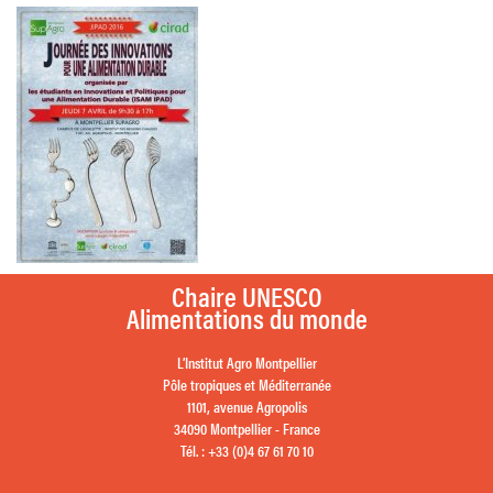
Chaire UNESCO
Alimentations du monde
L’Institut Agro Montpellier
Pôle tropiques et Méditerranée
1101, avenue Agropolis
34090 Montpellier - France
Tél. : +33 (0)4 67 61 70 10